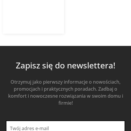
6 594,03
zł
Od
4 615,82
zł
z VAT
Kup Teraz
Zapisz się do newslettera!
Otrzymuj jako pierwszy informacje o nowościach,
promocjach i praktycznych poradach. Zadbaj o
komfort i nowoczesne rozwiązania w swoim domu i
firmie!