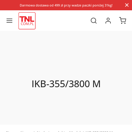
Darmowa dostawa od 499 zł przy wadze paczki poniżej 31kg!
IKB-355/3800 M