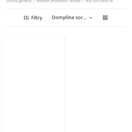
Strona główna
/
Atrybut produktu: Model
/
IKB-355/3800 M
Filtry
Wentylator do odciągów
kuchennych IKB