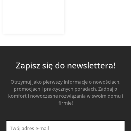
321,15
zł
458,79
zł
z VAT
Od
Kup Teraz
Zapisz się do newslettera!
Otrzymuj jako pierwszy informacje o nowościach,
promocjach i praktycznych poradach. Zadbaj o
komfort i nowoczesne rozwiązania w swoim domu i
firmie!