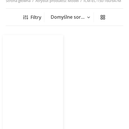
Strona główna
/
Atrybut produktu: Model
/
ICM-EC-150-160/647M
Filtry
Wentylator kanałowy ICM-
EC