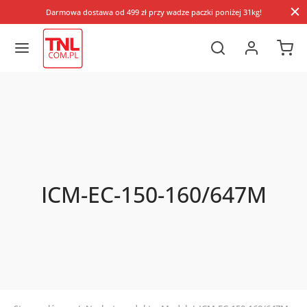
Darmowa dostawa od 499 zł przy wadze paczki poniżej 31kg!
ICM-EC-150-160/647M