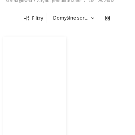
Strona główna
/
Atrybut produktu: Model
/
ICM-125/290 M
Filtry
Wentylator kanałowy ICM