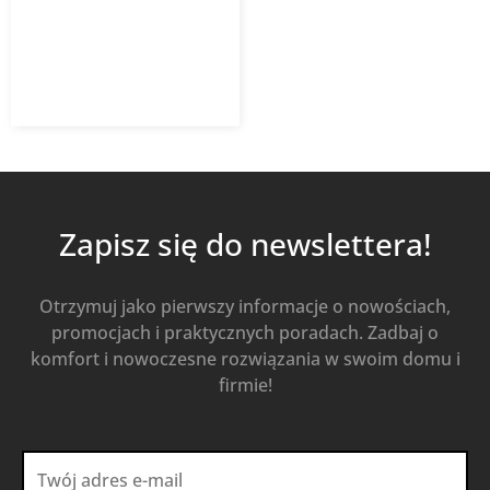
159,41
zł
221,40
zł
z VAT
Od
Kup Teraz
Zapisz się do newslettera!
Otrzymuj jako pierwszy informacje o nowościach,
promocjach i praktycznych poradach. Zadbaj o
komfort i nowoczesne rozwiązania w swoim domu i
firmie!