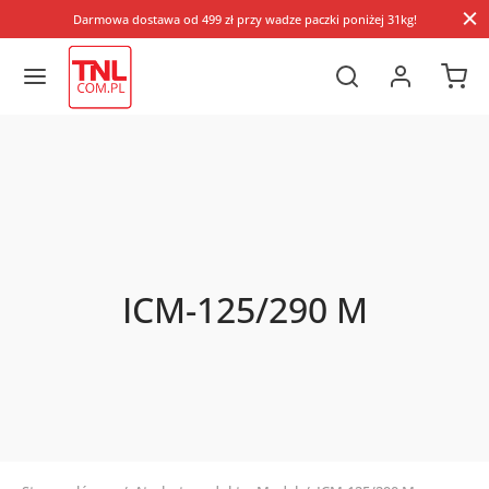
Darmowa dostawa od 499 zł przy wadze paczki poniżej 31kg!
ICM-125/290 M