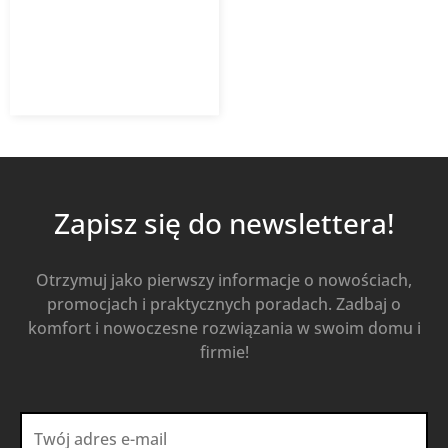
159,41
zł
221,40
zł
z VAT
Od
Kup Teraz
Zapisz się do newslettera!
Otrzymuj jako pierwszy informacje o nowościach,
promocjach i praktycznych poradach. Zadbaj o
komfort i nowoczesne rozwiązania w swoim domu i
firmie!