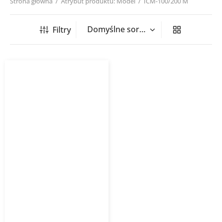
Strona główna
/
Atrybut produktu: Model
/
ICM-100/200 M
Filtry
Wentylator kanałowy ICM