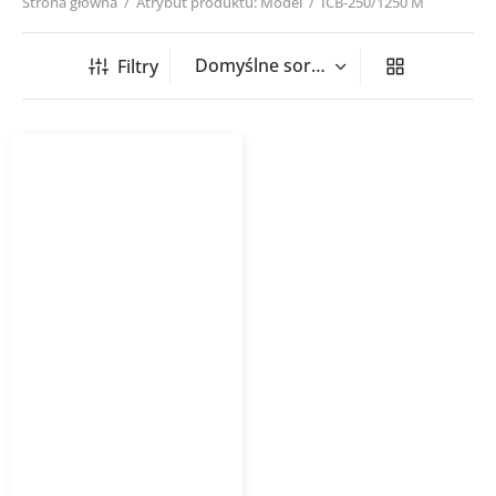
Strona główna
/
Atrybut produktu: Model
/
ICB-250/1250 M
Filtry
Wentylator kanałowy ICB