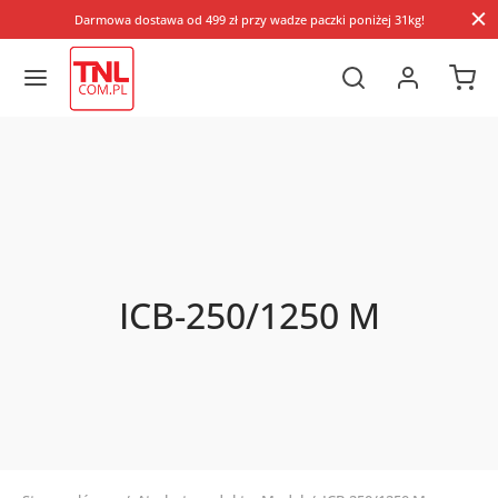
Darmowa dostawa od 499 zł przy wadze paczki poniżej 31kg!
ICB-250/1250 M