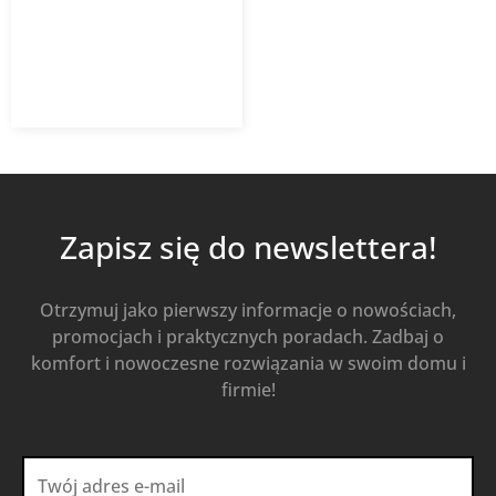
311,73
zł
432,96
zł
z VAT
Od
Kup Teraz
Zapisz się do newslettera!
Otrzymuj jako pierwszy informacje o nowościach,
promocjach i praktycznych poradach. Zadbaj o
komfort i nowoczesne rozwiązania w swoim domu i
firmie!