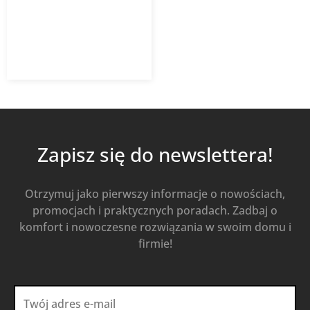
311,73
zł
432,96
zł
z VAT
Od
Kup Teraz
Zapisz się do newslettera!
Otrzymuj jako pierwszy informacje o nowościach,
promocjach i praktycznych poradach. Zadbaj o
komfort i nowoczesne rozwiązania w swoim domu i
firmie!