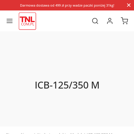
Darmowa dostawa od 499 zł przy wadze paczki poniżej 31kg!
ICB-125/350 M