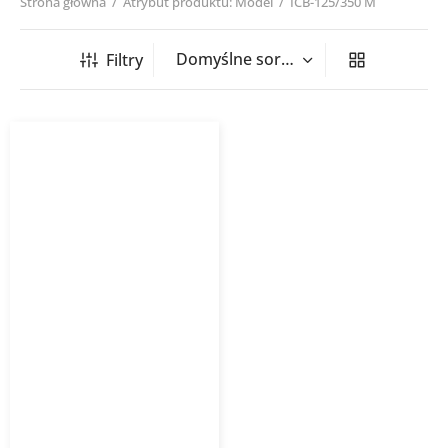
Strona główna
/
Atrybut produktu: Model
/
ICB-125/350 M
Filtry
Wentylator kanałowy ICB