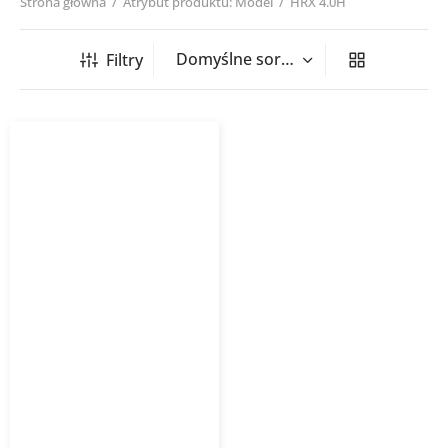
Strona główna
/
Atrybut produktu: Model
/
HRX 4.0H
Filtry
Elektroniczny regulator
obrotów HRX