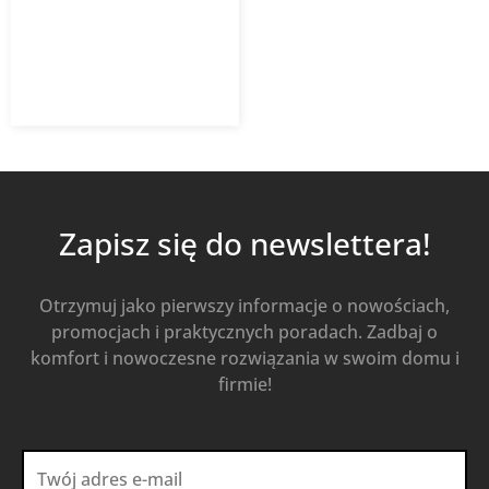
120,32
zł
164,82
zł
z VAT
Od
Kup Teraz
Zapisz się do newslettera!
Otrzymuj jako pierwszy informacje o nowościach,
promocjach i praktycznych poradach. Zadbaj o
komfort i nowoczesne rozwiązania w swoim domu i
firmie!