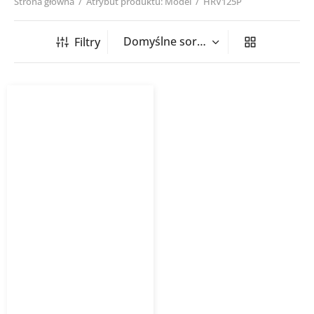
Strona główna
/
Atrybut produktu: Model
/
HRV125P
Filtry
Rekuperator ścienny
HRV125 z pilotem
AWENTA PRO