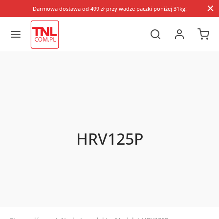
Darmowa dostawa od 499 zł przy wadze paczki poniżej 31kg!
HRV125P