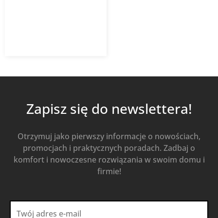
1 192,90
zł
z VAT
Dodaj do koszyka
Zapisz się do newslettera!
Otrzymuj jako pierwszy informacje o nowościach,
promocjach i praktycznych poradach. Zadbaj o
komfort i nowoczesne rozwiązania w swoim domu i
firmie!