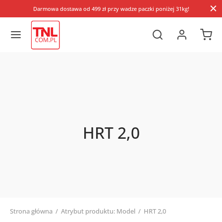
Darmowa dostawa od 499 zł przy wadze paczki poniżej 31kg!
HRT 2,0
Strona główna
/
Atrybut produktu: Model
/
HRT 2,0