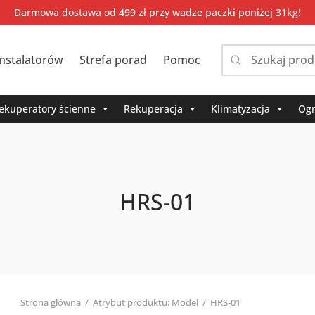
Darmowa dostawa od 499 zł przy wadze paczki poniżej 31kg!
instalatorów
Strefa porad
Pomoc
Narrow
by
category:
ekuperatory ścienne
Rekuperacja
Klimatyzacja
Ogr
HRS-01
Strona główna
/
Atrybut produktu: Model
/
HRS-01