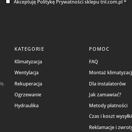
Akceptuję Politykę Prywatności sklepu tnl.com.pl *
KATEGORIE
POMOC
Klimatyzacja
FAQ
Wentylacja
Montaż klimatyzacj
ię.
Rekuperacja
Dla instalatorów
Ogrzewanie
Jak zamawiać?
Hydraulika
Metody płatności
Czas i koszt wysyłk
Reklamacje i zwrot