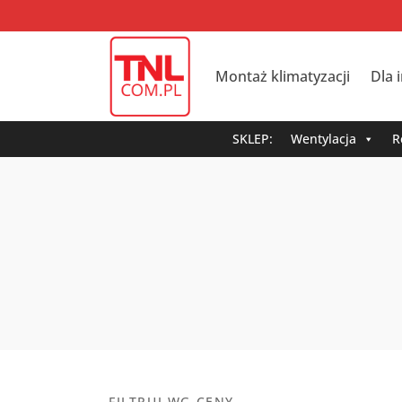
Montaż klimatyzacji
Dla 
SKLEP:
Wentylacja
R
FILTRUJ WG CENY