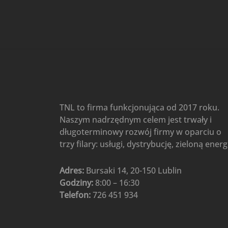
Gree
(6)
Klimatyzatory przenośne
(4)
Klimatyzatory przenośne
AIWA
(4)
Klimatyzatory ścienne
(104)
Klimatyzatory ścienne AlpicAir
(1)
Klimatyzatory ścienne
TNL to firma funkcjonująca od 2017 roku.
Gree
(50)
Naszym nadrzędnym celem jest trwały i
Klimatyzatory Ścienne Mistral
długoterminowy rozwój firmy w oparciu o
(1)
Klimatyzatory ścienne
trzy filary: usługi, dystrybucję, zieloną energ
multi-split
(3)
Klimatyzatory ścienne
Adres:
Bursaki 14, 20-150 Lublin
Rotenso
(48)
Godziny:
8:00 – 16:30
Klimatyzatory ścienne TCL
(1)
Telefon:
726 451 934
Ogrzewanie
(48)
Akcesoria grzewcze
(6)