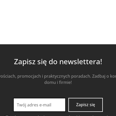
Zapisz się do newslettera!
wościach, promocjach i praktycznych poradach. Zadbaj o k
domu i firmie!