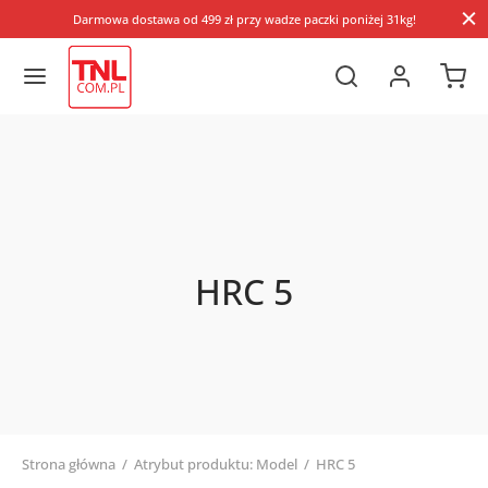
Darmowa dostawa od 499 zł przy wadze paczki poniżej 31kg!
HRC 5
Strona główna
/
Atrybut produktu: Model
/
HRC 5