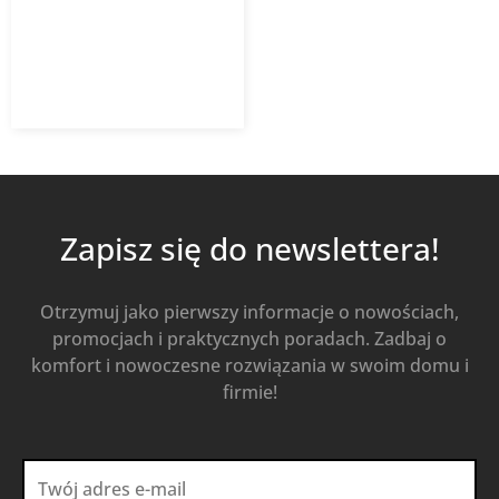
402,26
zł
551,04
zł
z VAT
Od
Kup Teraz
Zapisz się do newslettera!
Otrzymuj jako pierwszy informacje o nowościach,
promocjach i praktycznych poradach. Zadbaj o
komfort i nowoczesne rozwiązania w swoim domu i
firmie!