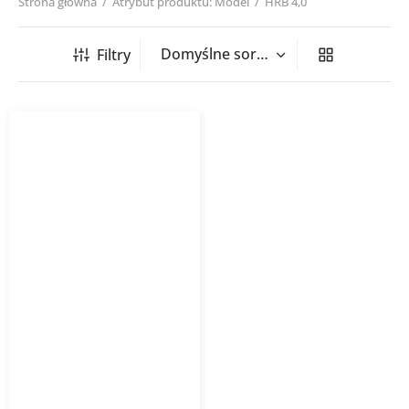
Strona główna
/
Atrybut produktu: Model
/
HRB 4,0
Filtry
Transformatorowy
regulator obrotów HRB