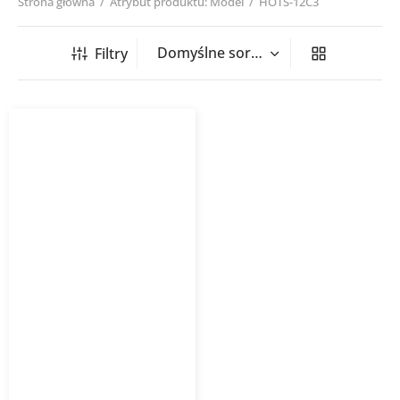
Strona główna
/
Atrybut produktu: Model
/
HOTS-12C3
Filtry
Grzałka elektryczna HOTS
srebrna