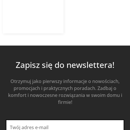
522,06
zł
z VAT
Od
Kup Teraz
Zapisz się do newslettera!
Otrzymuj jako pierwszy informacje o nowościach,
promocjach i praktycznych poradach. Zadbaj o
komfort i nowoczesne rozwiązania w swoim domu i
firmie!