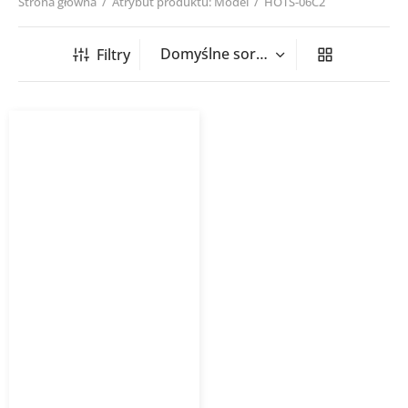
Strona główna
/
Atrybut produktu: Model
/
HOTS-06C2
Filtry
Grzałka elektryczna HOTS
czarna