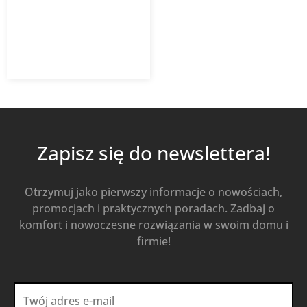
522,06
zł
z VAT
Od
Kup Teraz
Zapisz się do newslettera!
Otrzymuj jako pierwszy informacje o nowościach,
promocjach i praktycznych poradach. Zadbaj o
komfort i nowoczesne rozwiązania w swoim domu i
firmie!