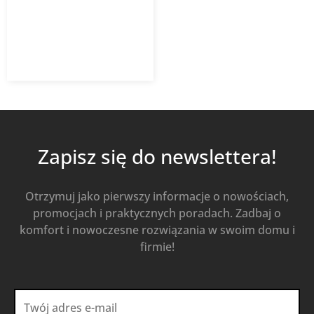
472,64
zł
z VAT
Od
Kup Teraz
Zapisz się do newslettera!
Otrzymuj jako pierwszy informacje o nowościach,
promocjach i praktycznych poradach. Zadbaj o
komfort i nowoczesne rozwiązania w swoim domu i
firmie!