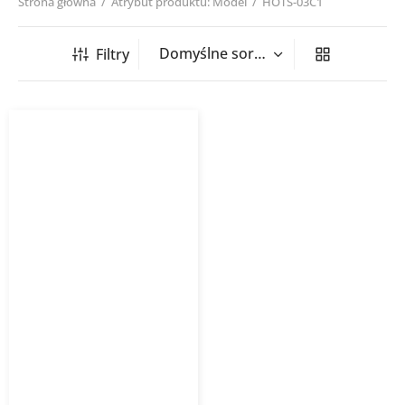
Strona główna
/
Atrybut produktu: Model
/
HOTS-03C1
Filtry
Grzałka elektryczna HOTS