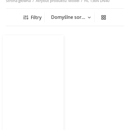
Strona główna
/
Atrybut produktu: Model
/
HL 136N DN40
Filtry
Syfon kulowy
kondensacyjny HL136