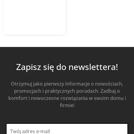
152,03
zł
z VAT
Dowiedz się więcej
Zapisz się do newslettera!
Otrzymuj jako pierwszy informacje o nowościach,
promocjach i praktycznych poradach. Zadbaj o
komfort i nowoczesne rozwiązania w swoim domu i
firmie!