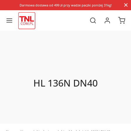
Darmowa dostawa od 499 zł przy wadze paczki poniżej 31kg!
HL 136N DN40