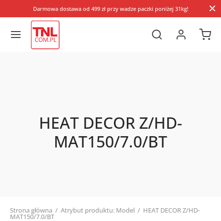
Darmowa dostawa od 499 zł przy wadze paczki poniżej 31kg!
HEAT DECOR Z/HD-
MAT150/7.0/BT
Strona główna
/
Atrybut produktu: Model
/
HEAT DECOR Z/HD-
MAT150/7.0/BT