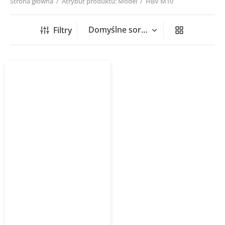
Strona główna
/
Atrybut produktu: Model
/
HBV M10
Filtry
Uchwyt pręta
gwintowanego HBV