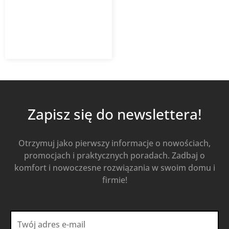
2,89
zł
z VAT
Od
Kup Teraz
Zapisz się do newslettera!
Otrzymuj jako pierwszy informacje o nowościach,
promocjach i praktycznych poradach. Zadbaj o
komfort i nowoczesne rozwiązania w swoim domu i
firmie!