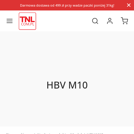
Darmowa dostawa od 499 zł przy wadze paczki poniżej 31kg!
HBV M10