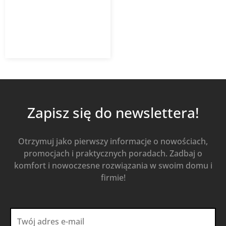
235,25
zł
322,26
zł
z VAT
Od
Kup Teraz
Zapisz się do newslettera!
Otrzymuj jako pierwszy informacje o nowościach,
promocjach i praktycznych poradach. Zadbaj o
komfort i nowoczesne rozwiązania w swoim domu i
firmie!