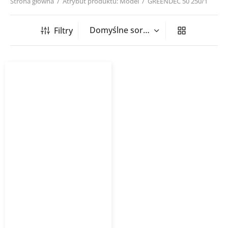
Strona główna
/
Atrybut produktu: Model
/
GREENDEC 50 250/1
Filtry
Tłumik elastyczny
antybakteryjny długość
1m izolacja 50 mm