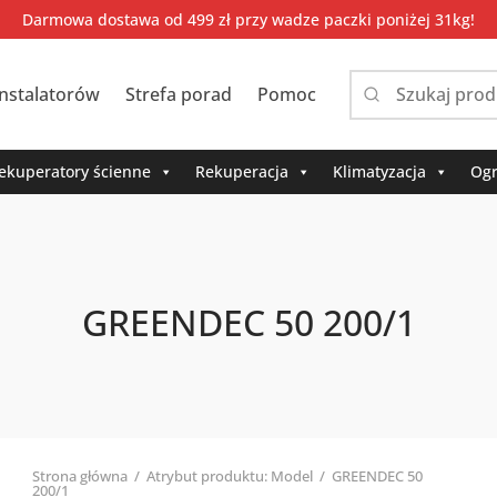
Darmowa dostawa od 499 zł przy wadze paczki poniżej 31kg!
instalatorów
Strefa porad
Pomoc
Narrow
by
category:
ekuperatory ścienne
Rekuperacja
Klimatyzacja
Ogr
GREENDEC 50 200/1
Strona główna
/
Atrybut produktu: Model
/
GREENDEC 50
200/1