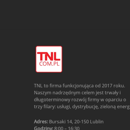
przypodłogowo-sufitowe
Gree
(6)
Klimatyzatory przenośne
(4)
Klimatyzatory przenośne
AIWA
(4)
Klimatyzatory ścienne
(104)
Klimatyzatory ścienne AlpicAir
(1)
Klimatyzatory ścienne
Gree
(50)
Klimatyzatory Ścienne Mistral
(1)
Klimatyzatory ścienne
TNL to firma funkcjonująca od 2017 roku.
multi-split
(3)
Naszym nadrzędnym celem jest trwały i
Klimatyzatory ścienne
długoterminowy rozwój firmy w oparciu o
Rotenso
(48)
trzy filary: usługi, dystrybucję, zieloną energ
Klimatyzatory ścienne TCL
(1)
Ogrzewanie
(48)
Adres:
Bursaki 14, 20-150 Lublin
Godziny:
8:00 – 16:30
Akcesoria grzewcze
(6)