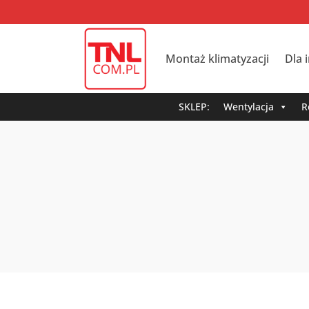
Montaż klimatyzacji
Dla 
SKLEP:
Wentylacja
R