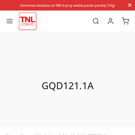
Darmowa dostawa od 499 zł przy wadze paczki poniżej 31kg!
GQD121.1A