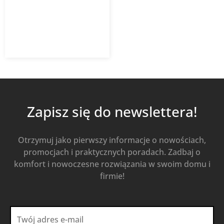
546,60
zł
z VAT
Dodaj do koszyka
Zapisz się do newslettera!
Otrzymuj jako pierwszy informacje o nowościach,
promocjach i praktycznych poradach. Zadbaj o
komfort i nowoczesne rozwiązania w swoim domu i
firmie!