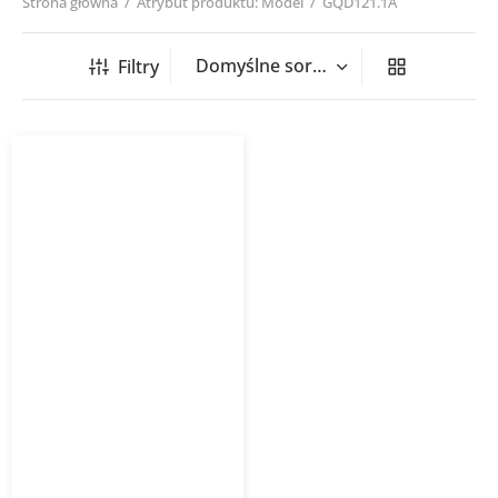
Strona główna
/
Atrybut produktu: Model
/
GQD121.1A
Filtry
Siłownik ze sprężyna
zwrotną GQD121