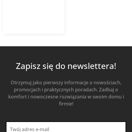
293,64
zł
z VAT
Od
Kup Teraz
Zapisz się do newslettera!
Otrzymuj jako pierwszy informacje o nowościach,
promocjach i praktycznych poradach. Zadbaj o
komfort i nowoczesne rozwiązania w swoim domu i
firmie!