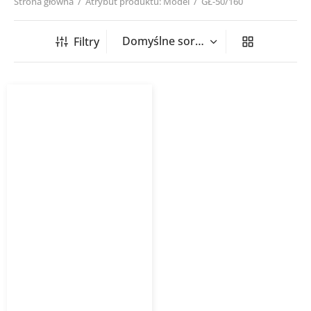
Strona główna
/
Atrybut produktu: Model
/
GŁ-50/160
Filtry
Grzejnik łazienkowy
STANDARD
INSTALPROJEKT