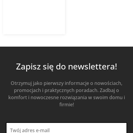
293,64
zł
z VAT
Od
Kup Teraz
Zapisz się do newslettera!
Otrzymuj jako pierwszy informacje o nowościach,
promocjach i praktycznych poradach. Zadbaj o
komfort i nowoczesne rozwiązania w swoim domu i
firmie!