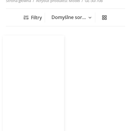
Strona główna
/
Atrybut produktu: Model
/
GŁ-30/70B
Filtry
Grzejnik łazienkowy
STANDARD
INSTALPROJEKT