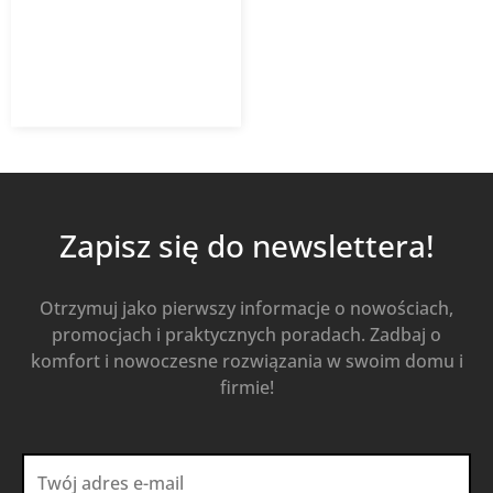
12,74
zł
18,20
zł
z VAT
Od
Kup Teraz
Zapisz się do newslettera!
Otrzymuj jako pierwszy informacje o nowościach,
promocjach i praktycznych poradach. Zadbaj o
komfort i nowoczesne rozwiązania w swoim domu i
firmie!