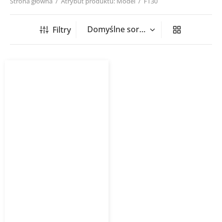
Strona główna
/
Atrybut produktu: Model
/
FT30
Filtry
Stopka wsporcza FT