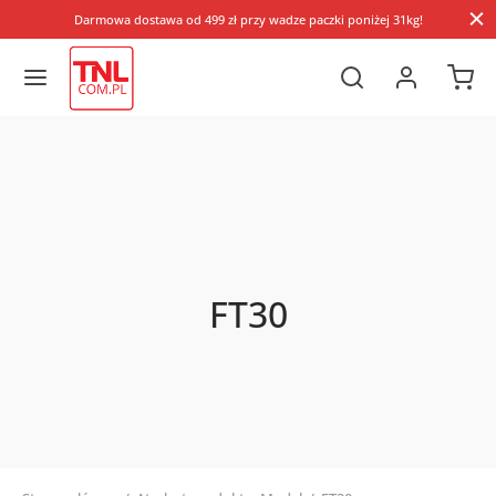
Darmowa dostawa od 499 zł przy wadze paczki poniżej 31kg!
FT30