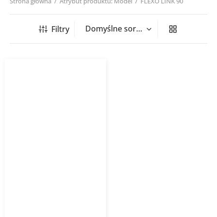
Strona główna
/
Atrybut produktu: Model
/
FLEXO LINK 90
Filtry
Złączka przewodów Flexo
Link