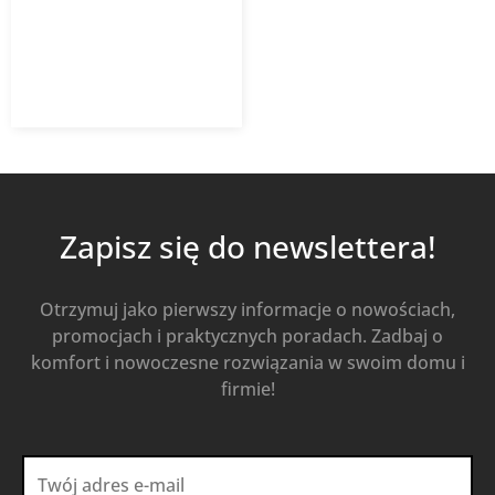
10,52
zł
z VAT
Dodaj do koszyka
Zapisz się do newslettera!
Otrzymuj jako pierwszy informacje o nowościach,
promocjach i praktycznych poradach. Zadbaj o
komfort i nowoczesne rozwiązania w swoim domu i
firmie!