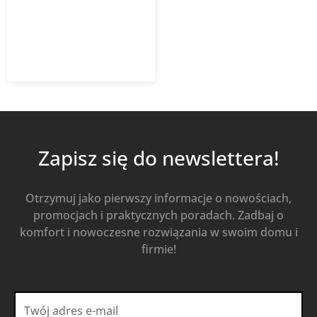
34,13
zł
45,51
zł
z VAT
Od
Kup Teraz
Zapisz się do newslettera!
Otrzymuj jako pierwszy informacje o nowościach,
promocjach i praktycznych poradach. Zadbaj o
komfort i nowoczesne rozwiązania w swoim domu i
firmie!