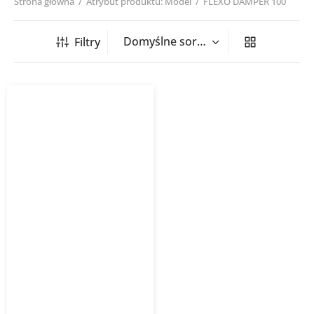
Strona główna
/
Atrybut produktu: Model
/
FLEXO DAMPER 100
Filtry
Przepustnica tłumiąca
FLEXO