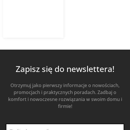
systemu płaskiego 52 x
117 mm
1 044,27
zł
Od
835,42
zł
z VAT
Kup Teraz
Zapisz się do newslettera!
Otrzymuj jako pierwszy informacje o nowościach,
promocjach i praktycznych poradach. Zadbaj o
komfort i nowoczesne rozwiązania w swoim domu i
firmie!