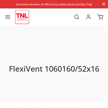
Darmowa dostawa od 499 zł przy wadze paczki poniżej 31kg!
FlexiVent 1060160/52x16