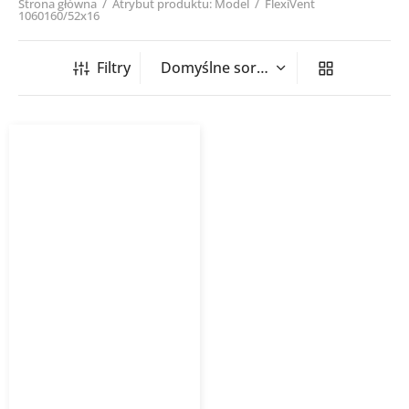
Strona główna
/
Atrybut produktu: Model
/
FlexiVent
1060160/52x16
Filtry
Skrzynka rozdzielcza
FlexiVent 1060 do