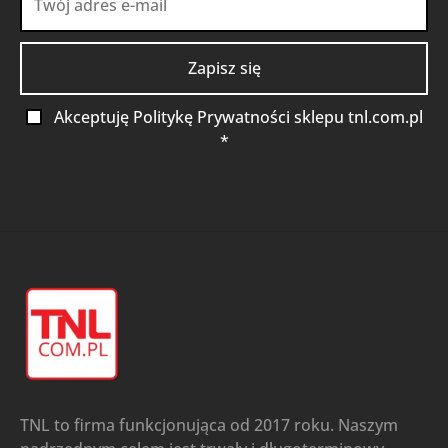
Akceptuję Politykę Prywatności sklepu tnl.com.pl
*
TNL to firma funkcjonująca od 2017 roku. Naszym