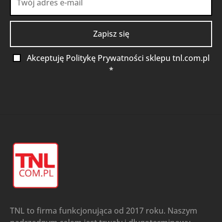
Akceptuję Politykę Prywatności sklepu tnl.com.pl
*
TNL to firma funkcjonująca od 2017 roku. Naszym