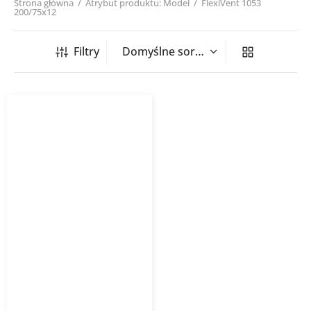
Strona główna
/
Atrybut produktu: Model
/
FlexiVent 1053
200/75x12
Filtry
Skrzynka rozdzielcza
podwójna z przyłączem