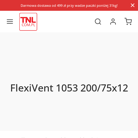
Darmowa dostawa od 499 zł przy wadze paczki poniżej 31kg!
FlexiVent 1053 200/75x12