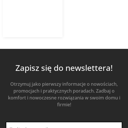
potrójnym 1053 FlexiVent
491,02
zł
613,77
zł
z VAT
Od
Kup Teraz
Zapisz się do newslettera!
Otrzymuj jako pierwszy informacje o nowościach,
promocjach i praktycznych poradach. Zadbaj o
komfort i nowoczesne rozwiązania w swoim domu i
firmie!