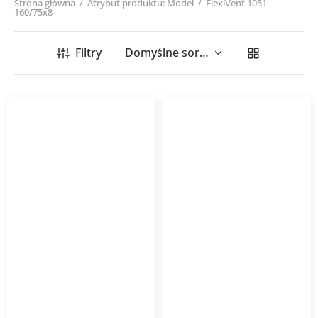
Strona główna
/
Atrybut produktu: Model
/
FlexiVent 1051
160/75x8
Filtry
Skrzynka rozdzielcza
Skrzynka rozdzielcza
pionowa FlexiVent 1051
podwójna 1051 FlexiVent