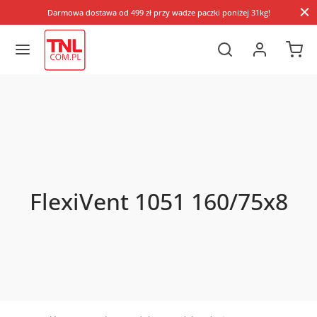
Darmowa dostawa od 499 zł przy wadze paczki poniżej 31kg!
FlexiVent 1051 160/75x8