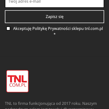
Akceptuję Politykę Prywatności sklepu tnl.com.pl
*
TNL to firma funkcjonująca od 2017 roku. Naszym