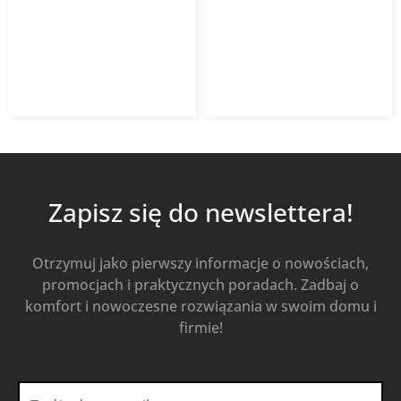
VENTS
VENTS
491,02
zł
491,02
zł
613,77
zł
z VAT
613,77
zł
z VAT
Od
Od
Kup Teraz
Kup Teraz
Zapisz się do newslettera!
Otrzymuj jako pierwszy informacje o nowościach,
promocjach i praktycznych poradach. Zadbaj o
komfort i nowoczesne rozwiązania w swoim domu i
firmie!