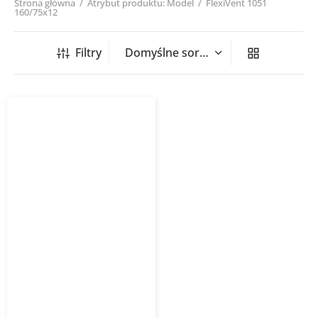
Strona główna
/
Atrybut produktu: Model
/
FlexiVent 1051
160/75x12
Filtry
Skrzynka rozdzielcza
pionowa FlexiVent 1051