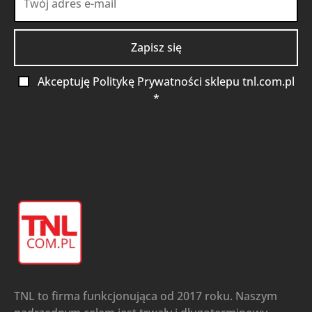
Akceptuję Politykę Prywatności sklepu tnl.com.pl
*
TNL to firma funkcjonująca od 2017 roku. Naszym