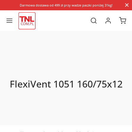
Darmowa dostawa od 499 zł przy wadze paczki poniżej 31kg!
FlexiVent 1051 160/75x12