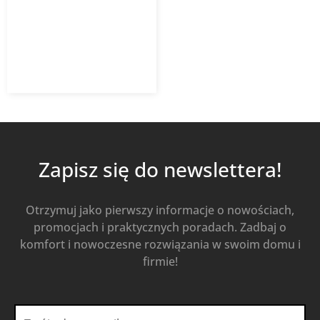
VENTS
491,02
zł
613,77
zł
z VAT
Od
Kup Teraz
Zapisz się do newslettera!
Otrzymuj jako pierwszy informacje o nowościach,
promocjach i praktycznych poradach. Zadbaj o
komfort i nowoczesne rozwiązania w swoim domu i
firmie!