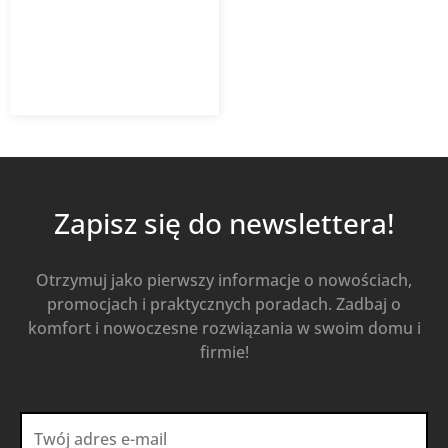
antystatyczną 50 m VENTS
FlexiVent
983,02
zł
z VAT
Dodaj do koszyka
Zapisz się do newslettera!
Otrzymuj jako pierwszy informacje o nowościach,
promocjach i praktycznych poradach. Zadbaj o
komfort i nowoczesne rozwiązania w swoim domu i
firmie!