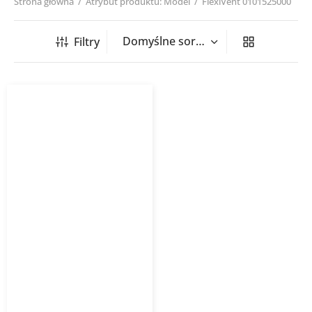
Strona główna
/
Atrybut produktu: Model
/
FlexiVent 0101525000
Filtry
Kanał elastyczny owalny
52×117 mm z powłoką
antybakteryjną i