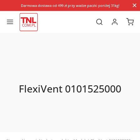
Darmowa dostawa od 499 zł przy wadze paczki poniżej 31kg!
FlexiVent 0101525000