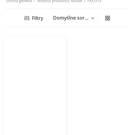
Strona główna
/
Atrybut produktu: Model
/
FKO315
Filtry
Filtr kanałowy FKO HVACO
EU3