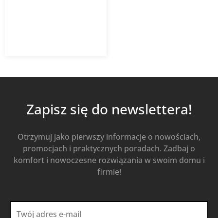
112,83
zł
158,92
zł
z VAT
Od
Kup Teraz
Zapisz się do newslettera!
Otrzymuj jako pierwszy informacje o nowościach,
promocjach i praktycznych poradach. Zadbaj o
komfort i nowoczesne rozwiązania w swoim domu i
firmie!