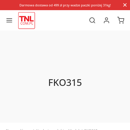
Darmowa dostawa od 499 zł przy wadze paczki poniżej 31kg!
FKO315