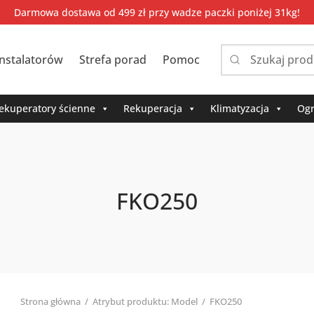
Darmowa dostawa od 499 zł przy wadze paczki poniżej 31kg!
instalatorów
Strefa porad
Pomoc
Narrow
by
category:
ekuperatory ścienne
Rekuperacja
Klimatyzacja
Ogr
FKO250
Strona główna
/
Atrybut produktu: Model
/
FKO250