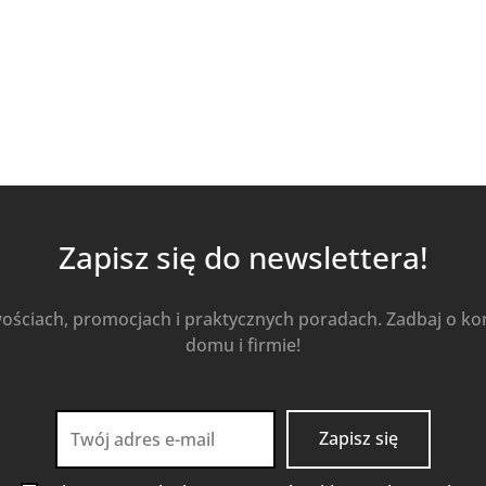
Zapisz się do newslettera!
wościach, promocjach i praktycznych poradach. Zadbaj o k
domu i firmie!