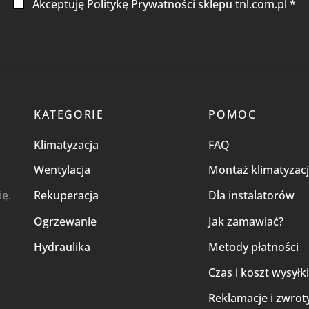
Akceptuję Politykę Prywatności sklepu tnl.com.pl *
KATEGORIE
POMOC
Klimatyzacja
FAQ
Wentylacja
Montaż klimatyzacj
ię.
Rekuperacja
Dla instalatorów
Ogrzewanie
Jak zamawiać?
Hydraulika
Metody płatności
Czas i koszt wysyłk
Reklamacje i zwrot