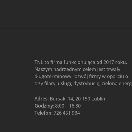
Gree
(6)
Klimatyzatory przenośne
(4)
Klimatyzatory przenośne
AIWA
(4)
Klimatyzatory ścienne
(104)
Klimatyzatory ścienne AlpicAir
(1)
Klimatyzatory ścienne
TNL to firma funkcjonująca od 2017 roku.
Gree
(50)
Naszym nadrzędnym celem jest trwały i
Klimatyzatory Ścienne Mistral
długoterminowy rozwój firmy w oparciu o
(1)
Klimatyzatory ścienne
trzy filary: usługi, dystrybucję, zieloną energ
multi-split
(3)
Klimatyzatory ścienne
Adres:
Bursaki 14, 20-150 Lublin
Rotenso
(48)
Godziny:
8:00 – 16:30
Klimatyzatory ścienne TCL
(1)
Telefon:
726 451 934
Ogrzewanie
(48)
Akcesoria grzewcze
(6)