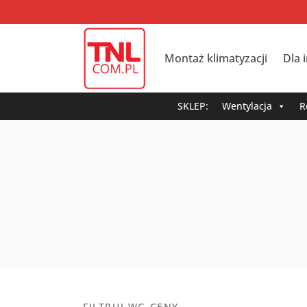
Montaż klimatyzacji
Dla 
SKLEP:
Wentylacja
R
FILTRUJ WG CENY