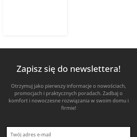
112,83
zł
158,92
zł
z VAT
Od
Kup Teraz
Zapisz się do newslettera!
Otrzymuj jako pierwszy informacje o nowościach,
promocjach i praktycznych poradach. Zadbaj o
komfort i nowoczesne rozwiązania w swoim domu i
firmie!