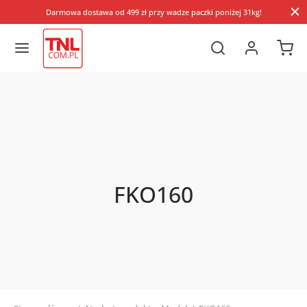
Darmowa dostawa od 499 zł przy wadze paczki poniżej 31kg!
FKO160