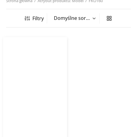
Strona główna
/
Atrybut produktu: Model
/
FKO160
Filtry
Filtr kanałowy FKO HVACO
EU3