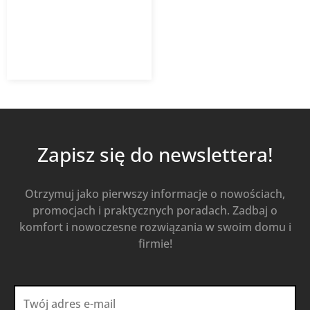
31,00
zł
z VAT
Dowiedz się więcej
Zapisz się do newslettera!
Otrzymuj jako pierwszy informacje o nowościach,
promocjach i praktycznych poradach. Zadbaj o
komfort i nowoczesne rozwiązania w swoim domu i
firmie!