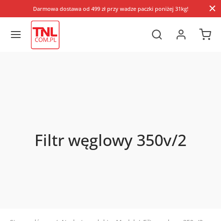
Darmowa dostawa od 499 zł przy wadze paczki poniżej 31kg!
Filtr węglowy 350v/2