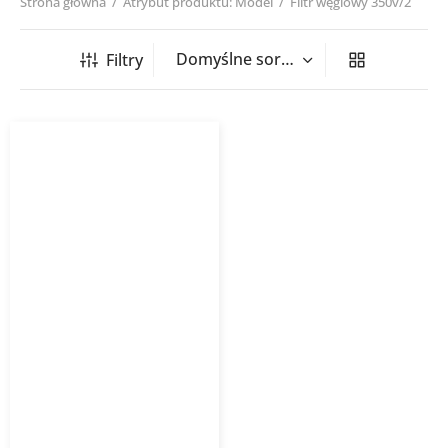
Strona główna
/
Atrybut produktu: Model
/
Filtr węglowy 350v/2
Filtry
Filtr WĘGLOWY WANAS
350V/3, 350H/3