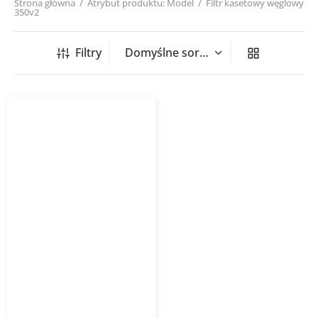
Strona główna
/
Atrybut produktu: Model
/
Filtr kasetowy węglowy
350v2
Filtry
Filtr kasetowy węglowy
ISO coarse 75% WANAS