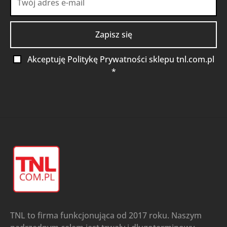
Akceptuję Politykę Prywatności sklepu tnl.com.pl
*
TNL to firma funkcjonująca od 2017 roku. Naszym