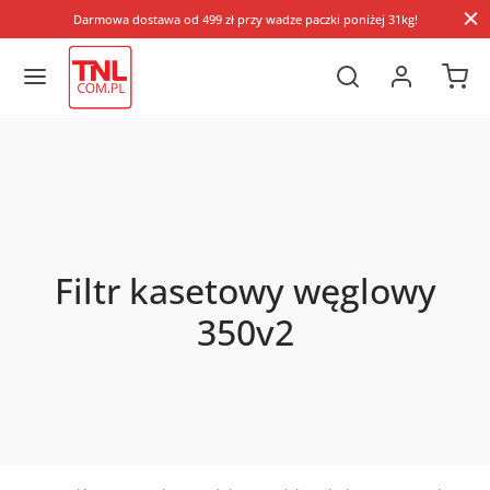
Darmowa dostawa od 499 zł przy wadze paczki poniżej 31kg!
Filtr kasetowy węglowy
350v2