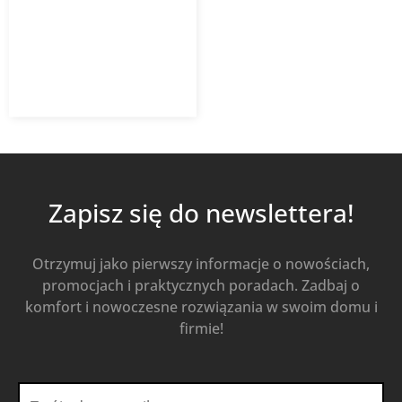
350V/3, 350H/3
87,45
zł
z VAT
Dodaj do koszyka
Zapisz się do newslettera!
Otrzymuj jako pierwszy informacje o nowościach,
promocjach i praktycznych poradach. Zadbaj o
komfort i nowoczesne rozwiązania w swoim domu i
firmie!