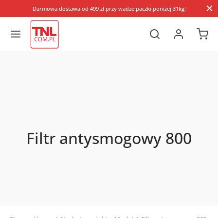
Darmowa dostawa od 499 zł przy wadze paczki poniżej 31kg!
Filtr antysmogowy 800