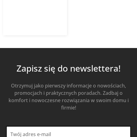
246,86
zł
z VAT
Dodaj do koszyka
Zapisz się do newslettera!
Otrzymuj jako pierwszy informacje o nowościach,
promocjach i praktycznych poradach. Zadbaj o
komfort i nowoczesne rozwiązania w swoim domu i
firmie!