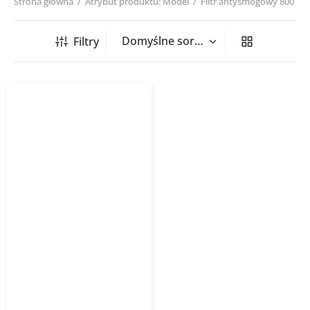
Strona główna
/
Atrybut produktu: Model
/
Filtr antysmogowy 800
Filtry
Filtr antysmogowy WANAS
800