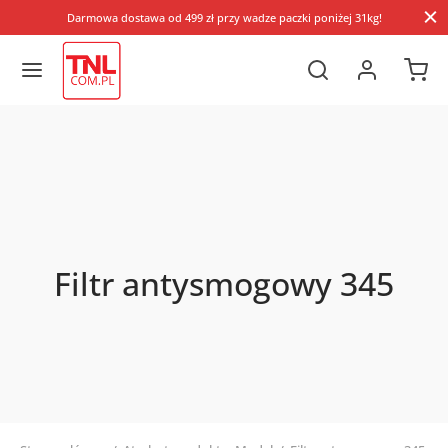
Darmowa dostawa od 499 zł przy wadze paczki poniżej 31kg!
Filtr antysmogowy 345