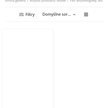
Strona główna
/
Atrybut produktu: Model
/
Filtr antysmogowy 345
Filtry
Filtr antysmogowy WANAS
345