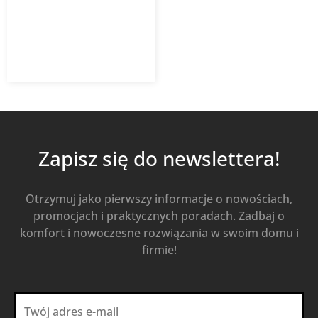
128,41
zł
z VAT
Dodaj do koszyka
Zapisz się do newslettera!
Otrzymuj jako pierwszy informacje o nowościach,
promocjach i praktycznych poradach. Zadbaj o
komfort i nowoczesne rozwiązania w swoim domu i
firmie!