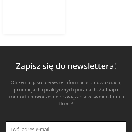
673,43
zł
897,90
zł
z VAT
Od
Kup Teraz
Zapisz się do newslettera!
Otrzymuj jako pierwszy informacje o nowościach,
promocjach i praktycznych poradach. Zadbaj o
komfort i nowoczesne rozwiązania w swoim domu i
firmie!