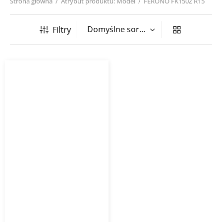
Strona główna
/
Atrybut produktu: Model
/
FERONO FK150Z R15
Filtry
Kurtyna powietrzna
FERONO FK-Z R15 zimna