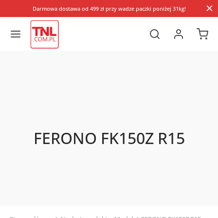
Darmowa dostawa od 499 zł przy wadze paczki poniżej 31kg!
FERONO FK150Z R15