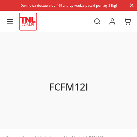
Darmowa dostawa od 499 zł przy wadze paczki poniżej 31kg!
FCFM12I