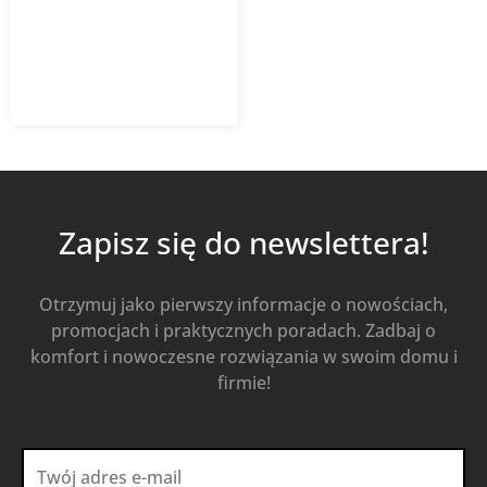
jednostka wewnętrzna
1 730,61
zł
z VAT
Dodaj do koszyka
Zapisz się do newslettera!
Otrzymuj jako pierwszy informacje o nowościach,
promocjach i praktycznych poradach. Zadbaj o
komfort i nowoczesne rozwiązania w swoim domu i
firmie!