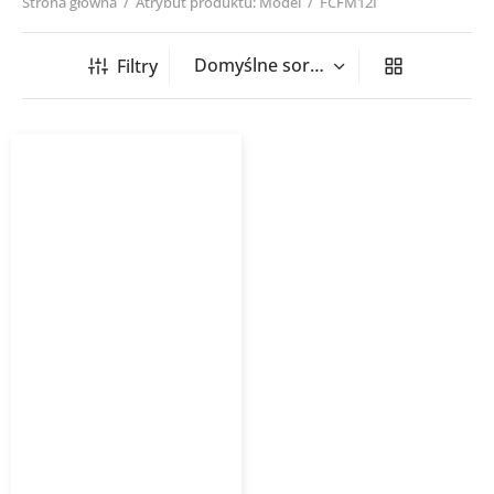
Strona główna
/
Atrybut produktu: Model
/
FCFM12I
Filtry
Klimatyzator
przypodłogowo-sufitowy
GREE FCFM12I 3,5 kW