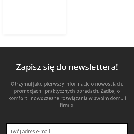
jednostka wewnętrzna
1 648,20
zł
z VAT
Dodaj do koszyka
Zapisz się do newslettera!
Otrzymuj jako pierwszy informacje o nowościach,
promocjach i praktycznych poradach. Zadbaj o
komfort i nowoczesne rozwiązania w swoim domu i
firmie!