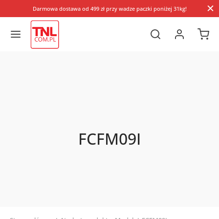
Darmowa dostawa od 499 zł przy wadze paczki poniżej 31kg!
FCFM09I