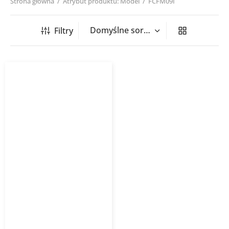
Strona główna
/
Atrybut produktu: Model
/
FCFM09I
Filtry
Klimatyzator
przypodłogowo-sufitowy
GREE FCFM09I 2,6 kW