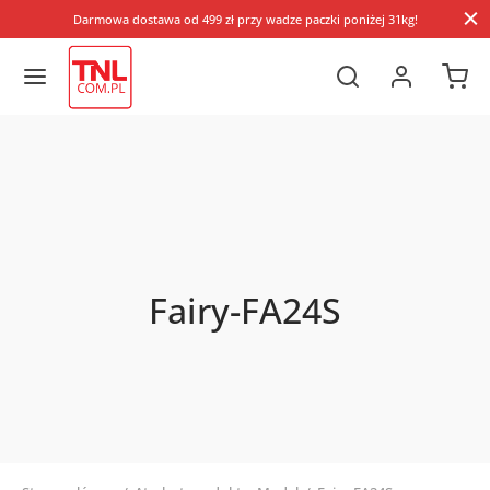
Darmowa dostawa od 499 zł przy wadze paczki poniżej 31kg!
Fairy-FA24S