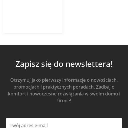
4 292,70
zł
Od
2 790,26
zł
z VAT
Kup Teraz
Zapisz się do newslettera!
Otrzymuj jako pierwszy informacje o nowościach,
promocjach i praktycznych poradach. Zadbaj o
komfort i nowoczesne rozwiązania w swoim domu i
firmie!