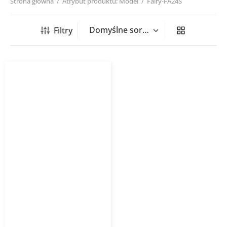
Strona główna
/
Atrybut produktu: Model
/
Fairy-FA24S
Filtry
Klimatyzator ścienny Fairy
GREE srebrny