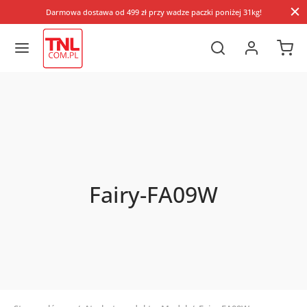
Darmowa dostawa od 499 zł przy wadze paczki poniżej 31kg!
Fairy-FA09W