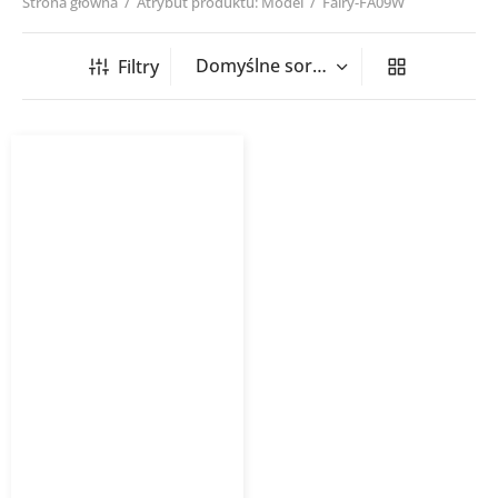
Strona główna
/
Atrybut produktu: Model
/
Fairy-FA09W
Filtry
Klimatyzator ścienny Fairy
GREE biały