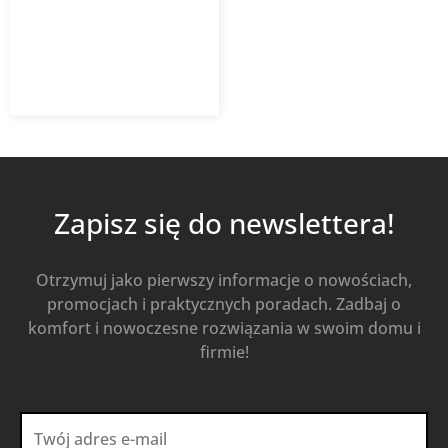
4 046,70
zł
Od
2 630,36
zł
z VAT
Kup Teraz
Zapisz się do newslettera!
Otrzymuj jako pierwszy informacje o nowościach,
promocjach i praktycznych poradach. Zadbaj o
komfort i nowoczesne rozwiązania w swoim domu i
firmie!