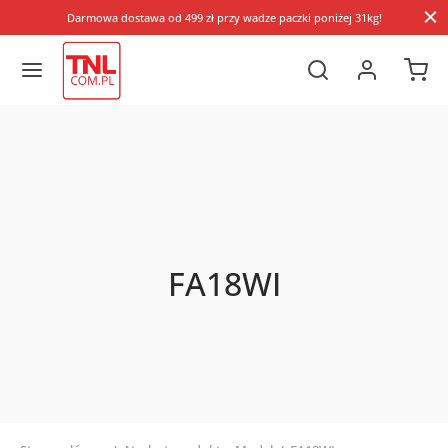
Darmowa dostawa od 499 zł przy wadze paczki poniżej 31kg!
FA18WI