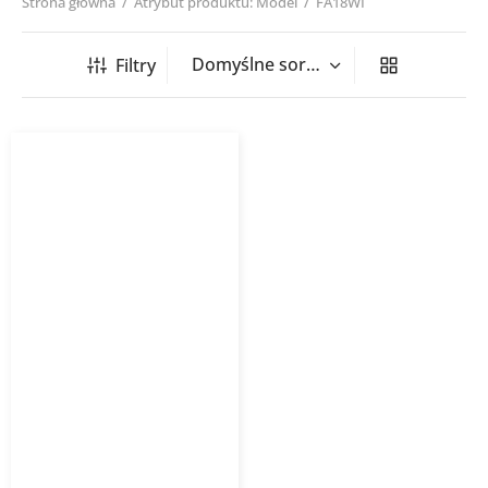
Strona główna
/
Atrybut produktu: Model
/
FA18WI
Filtry
Klimatyzator ścienny
GREE Fairy FA18I 5,3kW