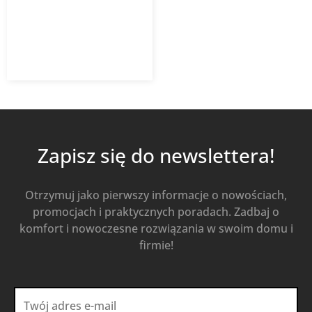
2 201,70
zł
z VAT
Od
Kup Teraz
Zapisz się do newslettera!
Otrzymuj jako pierwszy informacje o nowościach,
promocjach i praktycznych poradach. Zadbaj o
komfort i nowoczesne rozwiązania w swoim domu i
firmie!