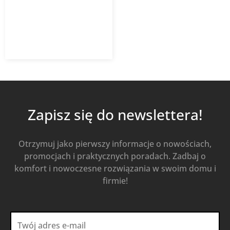
1 955,70
zł
Od
1 310,32
zł
z VAT
Kup Teraz
Zapisz się do newslettera!
Otrzymuj jako pierwszy informacje o nowościach,
promocjach i praktycznych poradach. Zadbaj o
komfort i nowoczesne rozwiązania w swoim domu i
firmie!