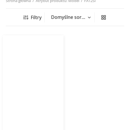
Strona główna
/
Atrybut produktu: Model
/
FA12SI
Filtry
Klimatyzator ścienny
GREE Fairy FA12I 3,5kW