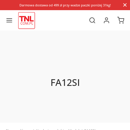
Darmowa dostawa od 499 zł przy wadze paczki poniżej 31kg!
FA12SI