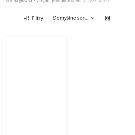
Strona główna
/
Atrybut produktu: Model
/
EV-SC-X 200
Filtry
Zawór wywiewny z ramką
montażową EV-SC-X
HAVACO biały