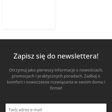
17,64
zł
z VAT
Od
Kup Teraz
Zapisz się do newslettera!
Otrzymuj jako pierwszy informacje o nowościach,
promocjach i praktycznych poradach. Zadbaj o
komfort i nowoczesne rozwiązania w swoim domu i
firmie!