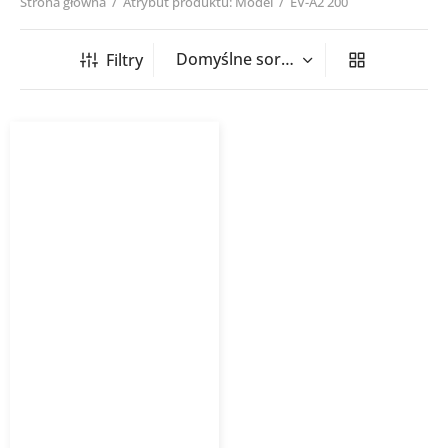
Strona główna
/
Atrybut produktu: Model
/
EV-A2 200
Filtry
Zawór wywiewny EV-A2
HAVACO RAL 9003 biały