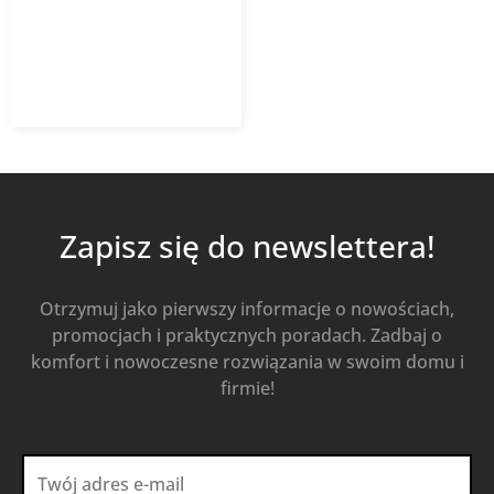
7,01
zł
z VAT
Od
Kup Teraz
Zapisz się do newslettera!
Otrzymuj jako pierwszy informacje o nowościach,
promocjach i praktycznych poradach. Zadbaj o
komfort i nowoczesne rozwiązania w swoim domu i
firmie!