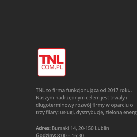
przypodłogowo-sufitowe
Gree
(6)
Klimatyzatory przenośne
(4)
Klimatyzatory przenośne
AIWA
(4)
Klimatyzatory ścienne
(104)
Klimatyzatory ścienne AlpicAir
(1)
Klimatyzatory ścienne
Gree
(50)
Klimatyzatory Ścienne Mistral
(1)
Klimatyzatory ścienne
TNL to firma funkcjonująca od 2017 roku.
multi-split
(3)
Naszym nadrzędnym celem jest trwały i
Klimatyzatory ścienne
długoterminowy rozwój firmy w oparciu o
Rotenso
(48)
trzy filary: usługi, dystrybucję, zieloną energ
Klimatyzatory ścienne TCL
(1)
Ogrzewanie
(48)
Adres:
Bursaki 14, 20-150 Lublin
Godziny:
8:00 – 16:30
Akcesoria grzewcze
(6)