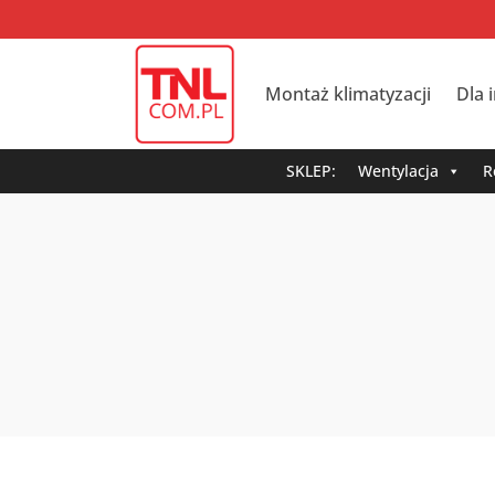
Montaż klimatyzacji
Dla 
SKLEP:
Wentylacja
R