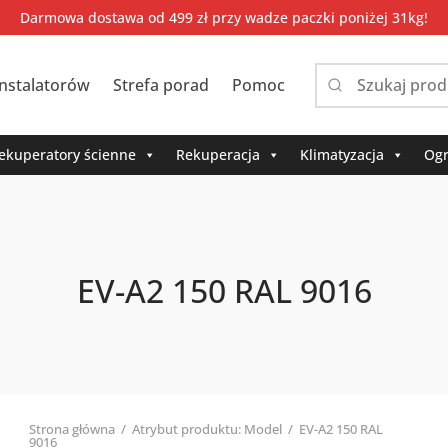
Darmowa dostawa od 499 zł przy wadze paczki poniżej 31kg!
instalatorów
Strefa porad
Pomoc
Narrow
by
category:
ekuperatory ścienne
Rekuperacja
Klimatyzacja
Ogr
EV-A2 150 RAL 9016
Strona główna
/
Atrybut produktu: Model
/
EV-A2 150 RAL
9016