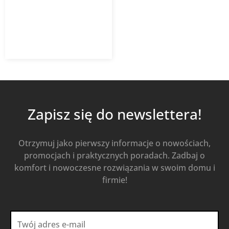
7,01
zł
z VAT
Od
Kup Teraz
Zapisz się do newslettera!
Otrzymuj jako pierwszy informacje o nowościach,
promocjach i praktycznych poradach. Zadbaj o
komfort i nowoczesne rozwiązania w swoim domu i
firmie!