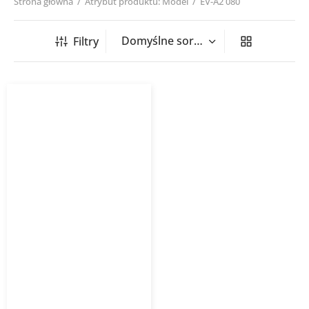
Strona główna
/
Atrybut produktu: Model
/
EV-A2 080
Filtry
Zawór wywiewny EV-A2
HAVACO RAL 9003 biały