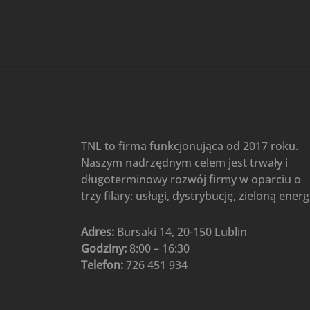
Gree
(6)
Klimatyzatory przenośne
(4)
Klimatyzatory przenośne
AIWA
(4)
Klimatyzatory ścienne
(104)
Klimatyzatory ścienne AlpicAir
(1)
Klimatyzatory ścienne
TNL to firma funkcjonująca od 2017 roku.
Gree
(50)
Naszym nadrzędnym celem jest trwały i
Klimatyzatory Ścienne Mistral
długoterminowy rozwój firmy w oparciu o
(1)
Klimatyzatory ścienne
trzy filary: usługi, dystrybucję, zieloną energ
multi-split
(3)
Klimatyzatory ścienne
Adres:
Bursaki 14, 20-150 Lublin
Rotenso
(48)
Godziny:
8:00 – 16:30
Klimatyzatory ścienne TCL
(1)
Telefon:
726 451 934
Ogrzewanie
(48)
Akcesoria grzewcze
(6)