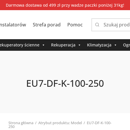
Darmowa dostawa od 499 zł przy wadze paczki poniżej 31kg!
instalatorów
Strefa porad
Pomoc
Narrow
by
category:
ekuperatory ścienne
Rekuperacja
Klimatyzacja
Ogr
EU7-DF-K-100-250
Strona główna
/
Atrybut produktu: Model
/
EU7-DF-K-100-
250