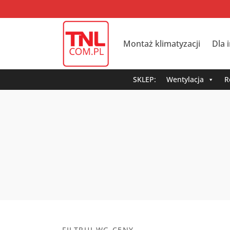
Montaż klimatyzacji
Dla 
SKLEP:
Wentylacja
R
FILTRUJ WG CENY