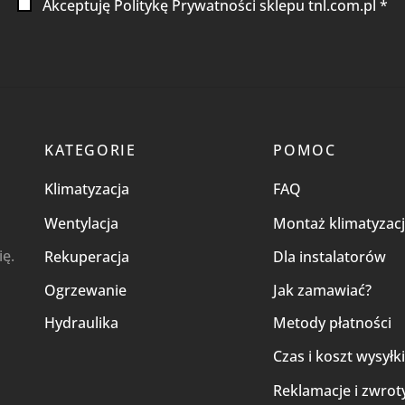
Akceptuję Politykę Prywatności sklepu tnl.com.pl *
KATEGORIE
POMOC
Klimatyzacja
FAQ
Wentylacja
Montaż klimatyzacj
ię.
Rekuperacja
Dla instalatorów
Ogrzewanie
Jak zamawiać?
Hydraulika
Metody płatności
Czas i koszt wysyłk
Reklamacje i zwrot