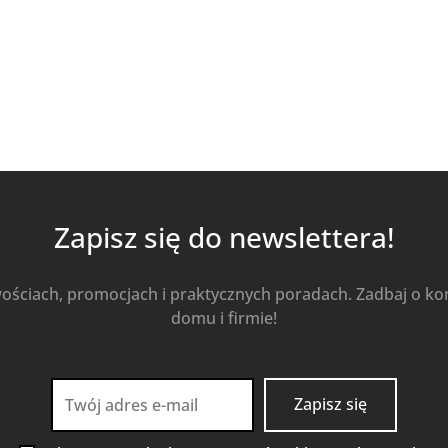
Zapisz się do newslettera!
wościach, promocjach i praktycznych poradach. Zadbaj o k
domu i firmie!